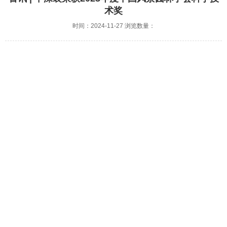
术奖
时间：2024-11-27 浏览数量：